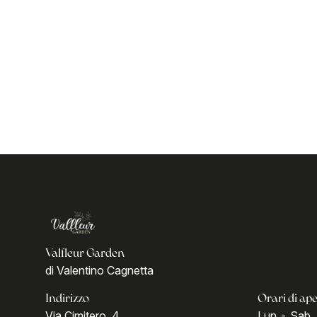
Valfleur Garden
di Valentino Cagnetta
Indirizzo
Orari di ap
Via Cimitero, 4
Lun - Sab